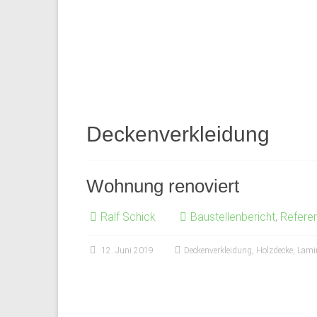
Deckenverkleidung
Wohnung renoviert
Ralf Schick
Baustellenbericht
,
Refere
12. Juni 2019
Deckenverkleidung
,
Holzdecke
,
Lami