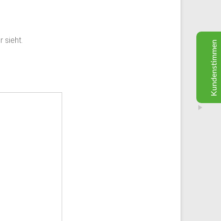
Rainer Grimm
07.2020
Google
Habe bis jetzt nur gute Erfahrungen gemacht.
 sieht.
Kundenstimmen
Freundlich, zuverlässig und faire Preise. Sehr
empfehlenswert.
M. Ashcroft
24.05.2020
Zuverlässig, schnell , kompetent und sehr freundlich.
G. Schütz. aus Seligenstadt
17.11.2019
Excellent
Sehr geehrter Hr. Schick,
5
ich möchte mich noch einmal ganz herzlich für Ihre
schnelle und professionelle Hilfe nach dem Hagelsturm
bedanken. Mit solchen Handwerksfirmen arbeitet man
gerne zusammen.