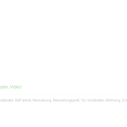
nzen
,
Video
natboden
,
Ralf Schick
,
Renovierung
,
Renovierungsprofi
,
Tür
,
Vinylboden
,
Wohnung
,
Zi