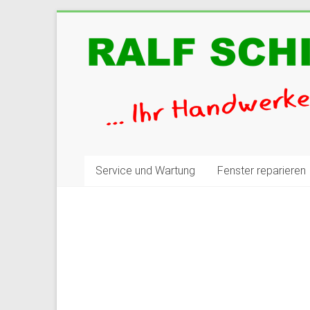
Zum
Inhalt
Ralfschick
springen
Ihr
Handwerker
und
Renovierungsprofi!
Service und Wartung
Fenster reparieren