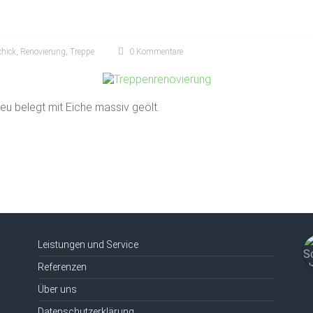
chick
,
Renovierung
,
Treppe
0 Kommentare
eu belegt mit Eiche massiv geölt.
Leistungen und Service
Referenzen
Über uns
Datenschutzerklärung