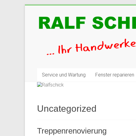
Zum
Inhalt
Ralfschick
springen
Ihr
Handwerker
und
Renovierungsprofi!
Service und Wartung
Fenster reparieren
Uncategorized
Treppenrenovierung