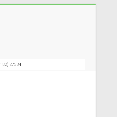
6182) 27384
RALF SCHICK