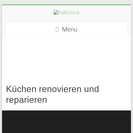
Zum
Inhalt
springen
Ralfschick
Menü
Ihr
Handwerker
und
Renovierungsprofi!
Küchen renovieren und
reparieren